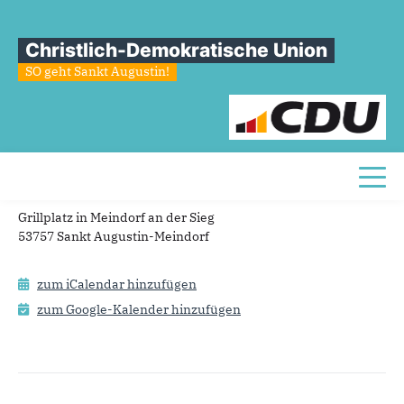
Sie sind hier
Startseite
»
Sommerfest
Christlich-Demokratische Union
Sommerfest
SO geht Sankt Augustin!
Grillplatz in Meindorf an der Sieg, auch Abschluss der
Fahrradtour, CDU Ortsverband Menden und Meindorf
Termin
Toggl
18.07.2026 14:00
Grillplatz in Meindorf an der Sieg
53757 Sankt Augustin-Meindorf
zum iCalendar hinzufügen
zum Google-Kalender hinzufügen