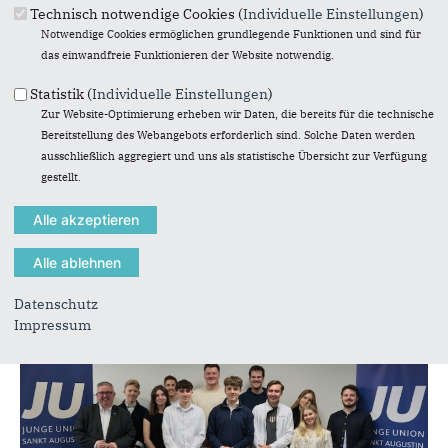
Technisch notwendige Cookies (
Individuelle Einstellungen
)
Die Mitglieder der JU sind für Euch und Eure Anliegen in
Notwendige Cookies ermöglichen grundlegende Funktionen und sind für
vielen Gremien der Stadt vertreten. Seien es
das einwandfreie Funktionieren der Website notwendig.
Ratsmitglieder oder Sachkundige Bürger in Ausschüssen
im Stadtrat oder in den Vorständen von vielen
Statistik (
Individuelle Einstellungen
)
Organisationen. Hier reden wir mit und vertreten den
Zur Website-Optimierung erheben wir Daten, die bereits für die technische
Standpunkt von jungen Leuten, damit nicht an deren
Bereitstellung des Webangebots erforderlich sind. Solche Daten werden
Bedürfnissen und Wünschen vorbei geplant wird.
Habt
ausschließlich aggregiert und uns als statistische Übersicht zur Verfügung
Ihr Anregungen und Wünsche, was für Jugendliche in
gestellt.
Sankt Augustin getan werden kann oder muss? Wo fehlt
etwas? Wollt ihr auch bei uns mitmachen? Dann meldet
Euch bei uns. Wir sprechen mit Euch und setzen dann
alles Realisierbare mit Euch und Eurer Hilfe um.
Datenschutz
Impressum