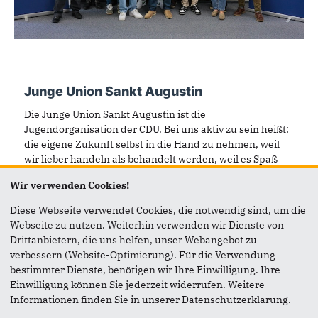
Junge Union Sankt Augustin
Die Junge Union Sankt Augustin ist die
Jugendorganisation der CDU.
Bei uns aktiv zu sein heißt:
die eigene Zukunft selbst in die Hand zu nehmen, weil
wir lieber handeln als behandelt werden, weil es Spaß
macht, mit Freundinnen und Freunden
Wir verwenden Cookies!
zusammenzuarbeiten, politische Ideen zu entwickeln
und für ihre Durchsetzung zu streiten. Das ist Arbeit.
Diese Webseite verwendet Cookies, die notwendig sind, um die
Klar. Aber nur „aus dem Bauch heraus” lassen sich
Webseite zu nutzen. Weiterhin verwenden wir Dienste von
Probleme nicht lösen. Zur Jungen Union gehört aber
Drittanbietern, die uns helfen, unser Webangebot zu
genauso das Skat- oder Fußballturnier, die Party, das
verbessern (Website-Optimierung). Für die Verwendung
Rockfestival, die Kinonacht oder die Studienreise.
bestimmter Dienste, benötigen wir Ihre Einwilligung. Ihre
Selbstverständlich sind auch interessierte
Einwilligung können Sie jederzeit widerrufen. Weitere
Nichtmitglieder willkommen: Beim Arbeiten und beim
Informationen finden Sie in unserer Datenschutzerklärung.
Feiern.