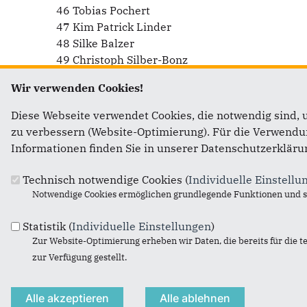
46 Tobias Pochert
47 Kim Patrick Linder
48 Silke Balzer
49 Christoph Silber-Bonz
50 Joanna Weber
Wir verwenden Cookies!
51 Ulrich Schnupp
52 Regine Klein
Diese Webseite verwendet Cookies, die notwendig sind, 
53 Brigitte Schnupp
zu verbessern (Website-Optimierung). Für die Verwendung
54 Ralf Liebers
Informationen finden Sie in unserer Datenschutzerkläru
55 Egbert Flassig
Technisch notwendige Cookies (
Individuelle Einstellu
Notwendige Cookies ermöglichen grundlegende Funktionen und si
Statistik (
Individuelle Einstellungen
)
Fußbereich
Anschrift CDU Stadtverband
Zur Website-Optimierung erheben wir Daten, die bereits für die t
zur Verfügung gestellt.
CDU Sankt Augustin
Südstr. 29
53757
Sankt Augustin