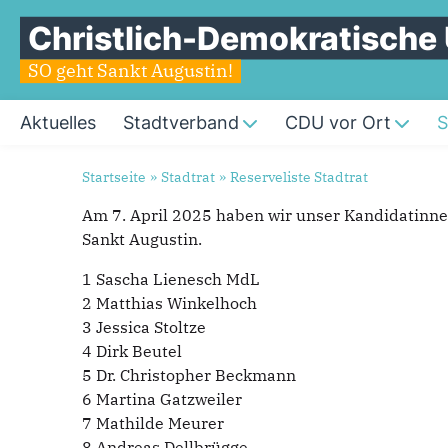
Christlich-Demokratische
SO geht Sankt Augustin!
Aktuelles
Stadtverband
CDU vor Ort
S
Sie sind hier
Startseite
»
Stadtrat
»
Reserveliste Stadtrat
Am 7. April 2025 haben wir unser Kandidatinne
Reserveliste
Stadtrat
Sankt Augustin.
1 Sascha Lienesch MdL
2 Matthias Winkelhoch
3 Jessica Stoltze
4 Dirk Beutel
5 Dr. Christopher Beckmann
6 Martina Gatzweiler
7 Mathilde Meurer
8 Andreas Dellbrügge