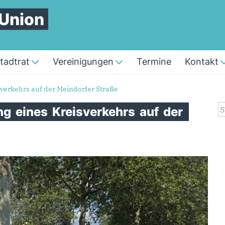
 Union
tadtrat
Vereinigungen
Termine
Kontakt
verkehrs auf der Meindorfer Straße
S
ng
eines
Kreisverkehrs
auf
der