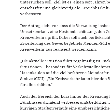
untersuchen soll. Ziel ist es, einen seit Jahre
entschärfen und gleichzeitig die Erreichbarke
verbessern.
Der Antrag sieht vor, dass die Verwaltung insb
Umsetzbarkeit, eine Kostenabschätzung, den Ze
Kreisverkehrs prüft. Dabei soll auch berücksich
Erweiterung des Gewerbegebiets Menden-Süd ei
Kreisverkehr aus realisiert werden kann.
„Die aktuelle Situation führt regelmäßig zu Rüc
Situationen – besonders für Verkehrsteilnehmer
Hasenkaulen auf die viel befahrene Meindorfer 
Stoltze (CDU). „Ein Kreisverkehr kann hier den 
für alle erhöhen.“
Auch der Bereich der kurz hinter der Kreuzung l
Bündnisses dringend verbesserungsbedürftig. „
kurvigen Straßenverlaufs eine unübersichtliche