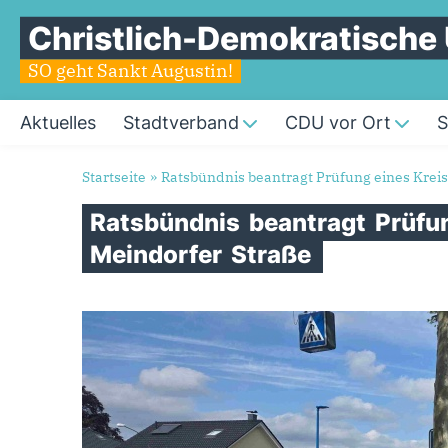
Christlich-Demokratische
SO geht Sankt Augustin!
Aktuelles
Stadtverband
CDU vor Ort
S
Sie sind hier
Startseite
»
Ratsbündnis beantragt Prüfung eines Kreis
Ratsbündnis
beantragt
Prüfu
Meindorfer
Straße