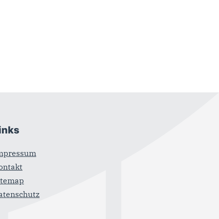
inks
mpressum
ontakt
itemap
atenschutz