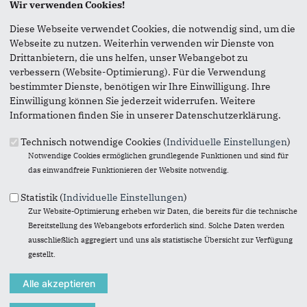
Wir verwenden Cookies!
Seite versenden
Diese Webseite verwendet Cookies, die notwendig sind, um die
Webseite zu nutzen. Weiterhin verwenden wir Dienste von
Vielen Dank, dass Sie die Inhalte unserer Homepage
Drittanbietern, die uns helfen, unser Webangebot zu
weiterempfehlen.
verbessern (Website-Optimierung). Für die Verwendung
bestimmter Dienste, benötigen wir Ihre Einwilligung. Ihre
Anmerkung: Ihre E-Mail-Adresse wird benötigt um die
Einwilligung können Sie jederzeit widerrufen. Weitere
Personen, denen Sie die Seite weiterempfehlen, zu
Informationen finden Sie in unserer Datenschutzerklärung.
informieren, von wem die Empfehlung kommt, und dass es
kein Spam ist.
Technisch notwendige Cookies (
Individuelle Einstellungen
)
Notwendige Cookies ermöglichen grundlegende Funktionen und sind für
Das mit * gekennzeichnete Feld ist ein Pflichtfeld.
das einwandfreie Funktionieren der Website notwendig.
Eigene E-Mail-Adresse
*
Statistik (
Individuelle Einstellungen
)
Zur Website-Optimierung erheben wir Daten, die bereits für die technische
Bereitstellung des Webangebots erforderlich sind. Solche Daten werden
Eigener Name
*
ausschließlich aggregiert und uns als statistische Übersicht zur Verfügung
gestellt.
Senden an
*