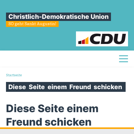
Christlich-Demokratische Union
SO geht Sankt Augustin!
Toggl
Sie sind hier
Startseite
Diese
Seite
einem
Freund
schicken
Diese Seite einem
Freund schicken